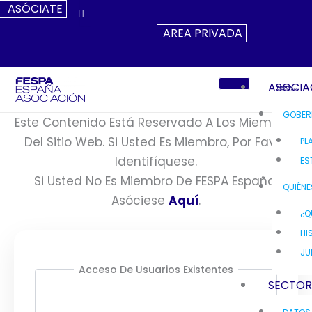
Ir
ASÓCIATE
Al
AREA PRIVADA
Contenido
ASOCIA
GOBER
Este Contenido Está Reservado A Los Miembros
Del Sitio Web. Si Usted Es Miembro, Por Favor
PL
Identifíquese.
ES
Si Usted No Es Miembro De FESPA España,
QUIÉN
Asóciese
Aquí
.
¿Q
HI
JU
Acceso De Usuarios Existentes
SECTO