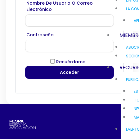
DATOS
Nombre De Usuario O Correo
Electrónico
LA COM
AP
Contraseña
MIEMBR
ASOCI
SOCIO
Recuérdame
RECURS
PUBLI
ES
FI
NE
MA
EVENT